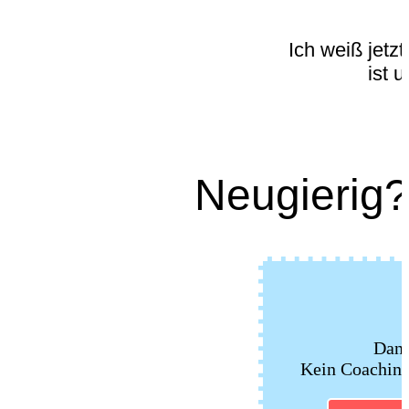
Ich weiß jetzt
ist 
Neugierig
Dann
Kein Coaching 